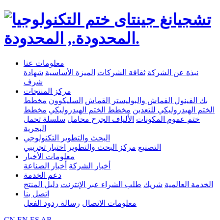
معلومات عنا
نبذة عن الشركة
ثقافة الشركات
الميزة الأساسية
شهادة
شرف
مركز المنتجات
بك الفينول القماش والبوليستر القماش
السليكوون
مخطط
الختم الهيدروليكي للتعدين
مخطط الختم الهيدروليكي
مخطط
ختم عموم المكونات
الألياف الجرح محامل
سلسلة تحمل
البحرية
البحث والتطوير التكنولوجي
التصنيع
مركز البحث والتطوير
اختبار تجريبي
معلومات الأخبار
أخبار الشركة
أخبار الصناعة
دعم الخدمة
الخدمة العالمية
شريك
طلب الشراء عبر الإنترنت
دليل المنتج
اتصل بنا
معلومات الاتصال
رسالة ردود الفعل
CN
EN
ES
AR