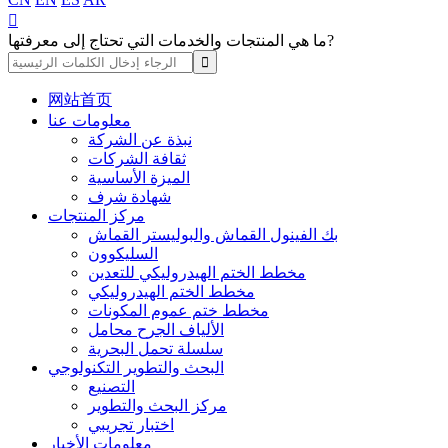

ما هي المنتجات والخدمات التي تحتاج إلى معرفتها?
网站首页
معلومات عنا
نبذة عن الشركة
ثقافة الشركات
الميزة الأساسية
شهادة شرف
مركز المنتجات
بك الفينول القماش والبوليستر القماش
السليكوون
مخطط الختم الهيدروليكي للتعدين
مخطط الختم الهيدروليكي
مخطط ختم عموم المكونات
الألياف الجرح محامل
سلسلة تحمل البحرية
البحث والتطوير التكنولوجي
التصنيع
مركز البحث والتطوير
اختبار تجريبي
معلومات الأخبار