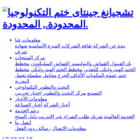
معلومات عنا
نبذة عن الشركة
ثقافة الشركات
الميزة الأساسية
شهادة
شرف
مركز المنتجات
بك الفينول القماش والبوليستر القماش
السليكوون
مخطط
الختم الهيدروليكي للتعدين
مخطط الختم الهيدروليكي
مخطط
ختم عموم المكونات
الألياف الجرح محامل
سلسلة تحمل
البحرية
البحث والتطوير التكنولوجي
التصنيع
مركز البحث والتطوير
اختبار تجريبي
معلومات الأخبار
أخبار الشركة
أخبار الصناعة
دعم الخدمة
الخدمة العالمية
شريك
طلب الشراء عبر الإنترنت
دليل المنتج
اتصل بنا
معلومات الاتصال
رسالة ردود الفعل
CN
EN
ES
AR