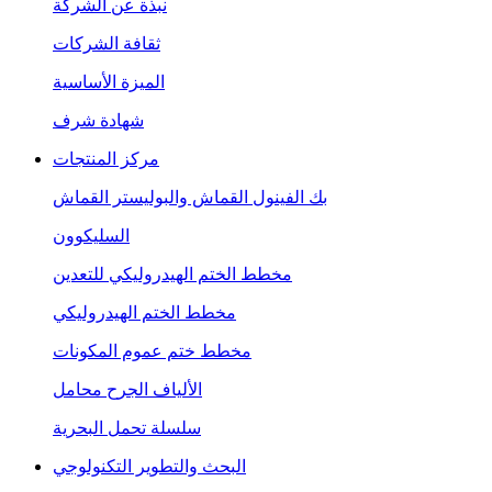
نبذة عن الشركة
ثقافة الشركات
الميزة الأساسية
شهادة شرف
مركز المنتجات
بك الفينول القماش والبوليستر القماش
السليكوون
مخطط الختم الهيدروليكي للتعدين
مخطط الختم الهيدروليكي
مخطط ختم عموم المكونات
الألياف الجرح محامل
سلسلة تحمل البحرية
البحث والتطوير التكنولوجي