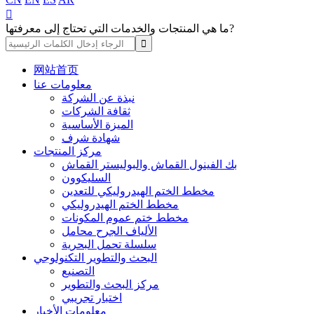

ما هي المنتجات والخدمات التي تحتاج إلى معرفتها?
网站首页
معلومات عنا
نبذة عن الشركة
ثقافة الشركات
الميزة الأساسية
شهادة شرف
مركز المنتجات
بك الفينول القماش والبوليستر القماش
السليكوون
مخطط الختم الهيدروليكي للتعدين
مخطط الختم الهيدروليكي
مخطط ختم عموم المكونات
الألياف الجرح محامل
سلسلة تحمل البحرية
البحث والتطوير التكنولوجي
التصنيع
مركز البحث والتطوير
اختبار تجريبي
معلومات الأخبار