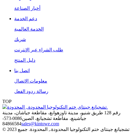
أخبار الصناعة
دعم الخدمة
الخدمة العالمية
شريك
طلب الشراء عبر الإنترنت
دليل المنتج
اتصل بنا
معلومات الاتصال
رسالة ردود الفعل
TOP
رقم 128 طريق شنيو، مدينة تاوزهوانغ، مقاطعة جياشان، مدينة
جياشينغ، مقاطعة تشجيانغ، الصين
0086-573-
84866584
sales@kintowe.com
© 2023 تشجيانغ جينتاى ختم التكنولوجيا المحدودة., المحدودة. جميع