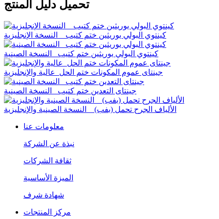
تحميل دليل المنتج
كينتوي البولي يوريثين ختم كتيب _ النسخة الإنجليزية
كينتوي البولي يوريثين ختم كتيب _النسخة الصينية
جينتاى عموم المكونات ختم الحل_عالية والإنجليزية
جينتاى التعدين ختم كتيب _النسخة الصينية
الألياف الجرح تحمل (بفب) _ النسخة الصينية والإنجليزية
معلومات عنا
نبذة عن الشركة
ثقافة الشركات
الميزة الأساسية
شهادة شرف
مركز المنتجات