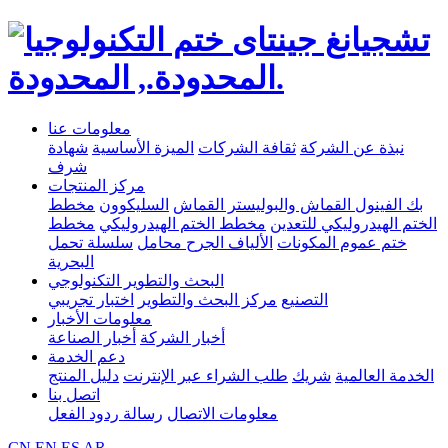
معلومات عنا
نبذة عن الشركة
ثقافة الشركات
الميزة الأساسية
شهادة
شرف
مركز المنتجات
بك الفينول القماش والبوليستر القماش
السليكوون
مخطط
الختم الهيدروليكي للتعدين
مخطط الختم الهيدروليكي
مخطط
ختم عموم المكونات
الألياف الجرح محامل
سلسلة تحمل
البحرية
البحث والتطوير التكنولوجي
التصنيع
مركز البحث والتطوير
اختبار تجريبي
معلومات الأخبار
أخبار الشركة
أخبار الصناعة
دعم الخدمة
الخدمة العالمية
شريك
طلب الشراء عبر الإنترنت
دليل المنتج
اتصل بنا
معلومات الاتصال
رسالة ردود الفعل
CN
EN
ES
AR