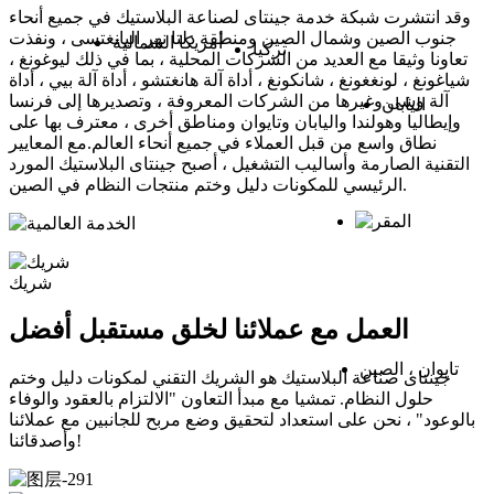
وقد انتشرت شبكة خدمة جينتاى لصناعة البلاستيك في جميع أنحاء
جنوب الصين وشمال الصين ومنطقة دلتا نهر اليانغتسى ، ونفذت
أمريكا الشمالية
تركيا
تعاونا وثيقا مع العديد من الشركات المحلية ، بما في ذلك ليوغونغ ،
شياغونغ ، لونغغونغ ، شانكونغ ، أداة آلة هانغتشو ، أداة آلة بيي ، أداة
آلة وشى وغيرها من الشركات المعروفة ، وتصديرها إلى فرنسا
اليابان
وإيطاليا وهولندا واليابان وتايوان ومناطق أخرى ، معترف بها على
نطاق واسع من قبل العملاء في جميع أنحاء العالم.مع المعايير
التقنية الصارمة وأساليب التشغيل ، أصبح جينتاى البلاستيك المورد
الرئيسي للمكونات دليل وختم منتجات النظام في الصين.
شريك
العمل مع عملائنا لخلق مستقبل أفضل
تايوان ، الصين
جينتاى صناعة البلاستيك هو الشريك التقني لمكونات دليل وختم
حلول النظام. تمشيا مع مبدأ التعاون "الالتزام بالعقود والوفاء
بالوعود" ، نحن على استعداد لتحقيق وضع مربح للجانبين مع عملائنا
وأصدقائنا!