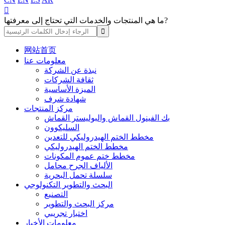

ما هي المنتجات والخدمات التي تحتاج إلى معرفتها?
网站首页
معلومات عنا
نبذة عن الشركة
ثقافة الشركات
الميزة الأساسية
شهادة شرف
مركز المنتجات
بك الفينول القماش والبوليستر القماش
السليكوون
مخطط الختم الهيدروليكي للتعدين
مخطط الختم الهيدروليكي
مخطط ختم عموم المكونات
الألياف الجرح محامل
سلسلة تحمل البحرية
البحث والتطوير التكنولوجي
التصنيع
مركز البحث والتطوير
اختبار تجريبي
معلومات الأخبار