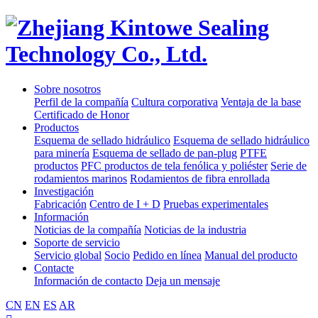
Sobre nosotros
Perfil de la compañía
Cultura corporativa
Ventaja de la base
Certificado de Honor
Productos
Esquema de sellado hidráulico
Esquema de sellado hidráulico
para minería
Esquema de sellado de pan-plug
PTFE
productos
PFC productos de tela fenólica y poliéster
Serie de
rodamientos marinos
Rodamientos de fibra enrollada
Investigación
Fabricación
Centro de I + D
Pruebas experimentales
Información
Noticias de la compañía
Noticias de la industria
Soporte de servicio
Servicio global
Socio
Pedido en línea
Manual del producto
Contacte
Información de contacto
Deja un mensaje
CN
EN
ES
AR