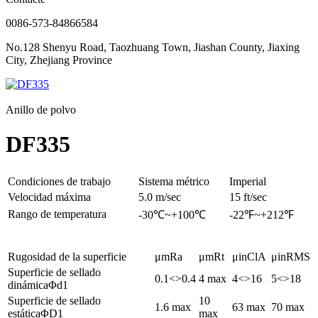
0086-573-84866584
No.128 Shenyu Road, Taozhuang Town, Jiashan County, Jiaxing
City, Zhejiang Province
Anillo de polvo
DF335
Condiciones de trabajo
Sistema métrico
Imperial
Velocidad máxima
5.0 m/sec
15 ft/sec
Rango de temperatura
-30℃~+100℃
-22℉~+212℉
Rugosidad de la superficie
μmRa
μmRt
μinClA
μinRMS
Superficie de sellado
0.1<>0.4
4 max
4<>16
5<>18
dinámicaΦd1
Superficie de sellado
10
1.6 max
63 max
70 max
estáticaΦD1
max