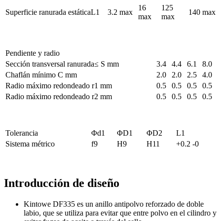
16
125
Superficie ranurada estáticaL1
3.2 max
140 max
max
max
Pendiente y radio
Sección transversal ranurada≤ S mm
3.4
4.4
6.1
8.0
Chaflán mínimo C mm
2.0
2.0
2.5
4.0
Radio máximo redondeado r1 mm
0.5
0.5
0.5
0.5
Radio máximo redondeado r2 mm
0.5
0.5
0.5
0.5
Tolerancia
Φd1
ΦD1
ΦD2
L1
Sistema métrico
f9
H9
H11
+0.2 -0
Introducción de diseño
Kintowe DF335 es un anillo antipolvo reforzado de doble
labio, que se utiliza para evitar que entre polvo en el cilindro y