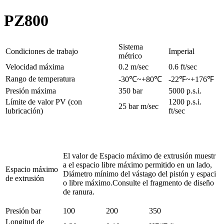
PZ800
Sistema
Condiciones de trabajo
Imperial
métrico
Velocidad máxima
0.2 m/sec
0.6 ft/sec
Rango de temperatura
-30℃~+80℃
-22℉~+176℉
Presión máxima
350 bar
5000 p.s.i.
Límite de valor PV (con
1200 p.s.i.
25 bar m/sec
lubricación)
ft/sec
El valor de Espacio máximo de extrusión muestr
a el espacio libre máximo permitido en un lado,
Espacio máximo
Diámetro mínimo del vástago del pistón y espaci
de extrusión
o libre máximo.Consulte el fragmento de diseño
de ranura.
Presión bar
100
200
350
Longitud de