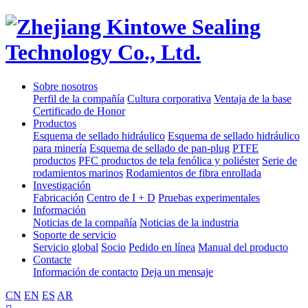
Sobre nosotros
Perfil de la compañía
Cultura corporativa
Ventaja de la base
Certificado de Honor
Productos
Esquema de sellado hidráulico
Esquema de sellado hidráulico
para minería
Esquema de sellado de pan-plug
PTFE
productos
PFC productos de tela fenólica y poliéster
Serie de
rodamientos marinos
Rodamientos de fibra enrollada
Investigación
Fabricación
Centro de I + D
Pruebas experimentales
Información
Noticias de la compañía
Noticias de la industria
Soporte de servicio
Servicio global
Socio
Pedido en línea
Manual del producto
Contacte
Información de contacto
Deja un mensaje
CN
EN
ES
AR