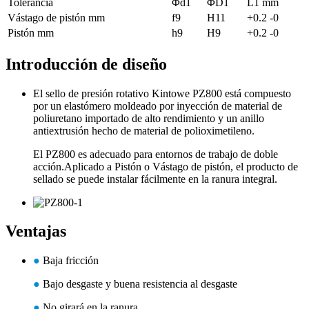
Tolerancia
Φd1
ΦD1
L1 mm
Vástago de pistón mm
f9
H11
+0.2 -0
Pistón mm
h9
H9
+0.2 -0
Introducción de diseño
El sello de presión rotativo Kintowe PZ800 está compuesto
por un elastómero moldeado por inyección de material de
poliuretano importado de alto rendimiento y un anillo
antiextrusión hecho de material de polioximetileno.
El PZ800 es adecuado para entornos de trabajo de doble
acción.Aplicado a Pistón o Vástago de pistón, el producto de
sellado se puede instalar fácilmente en la ranura integral.
Ventajas
●
Baja fricción
●
Bajo desgaste y buena resistencia al desgaste
●
No girará en la ranura