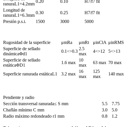
0.20
0.10
H7/f7 fit
ranuraL1=4.2mm
Longitud de
0.30
0.25
H7/f7 fit
ranuraL1=6.3mm
Presión p.s.i.
1500
3000
5000
Rugosidad de la superficie
μmRa
μmRt
μinClA
μinRMS
Superficie de sellado
2.5
0.1<>0.3
4<>12
5<>13
dinámicaΦd1
max
Superficie de sellado
10
1.6 max
63 max
70 max
estáticaΦD1
max
16
125
Superficie ranurada estáticaL1
3.2 max
140 max
max
max
Pendiente y radio
Sección transversal ranurada≤ S mm
5.5
7.75
Chaflán mínimo C mm
3.0
5.0
Radio máximo redondeado r1 mm
0.8
1.2