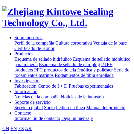
Sobre nosotros
Perfil de la compañía
Cultura corporativa
Ventaja de la base
Certificado de Honor
Productos
Esquema de sellado hidráulico
Esquema de sellado hidráulico
para minería
Esquema de sellado de pan-plug
PTFE
productos
PFC productos de tela fenólica y poliéster
Serie de
rodamientos marinos
Rodamientos de fibra enrollada
Investigación
Fabricación
Centro de I + D
Pruebas experimentales
Información
Noticias de la compañía
Noticias de la industria
Soporte de servicio
Servicio global
Socio
Pedido en línea
Manual del producto
Contacte
Información de contacto
Deja un mensaje
CN
EN
ES
AR