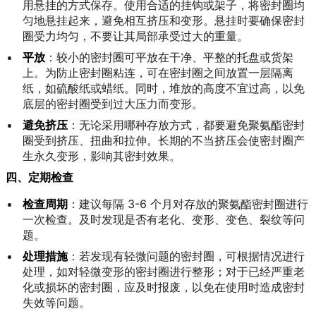
用悬挂的方式保存。使用合适的挂钩或架子，将密封圈均
匀地悬挂起来，避免相互挤压和变形。悬挂时要确保密封
圈受力均匀，不要让其局部承受过大的重量。
平放
：较小的密封圈可平放在干净、平整的托盘或货架
上。为防止密封圈粘连，可在密封圈之间放置一层隔离
纸，如硫酸纸或蜡纸。同时，堆放的高度不宜过高，以免
底层的密封圈受到过大压力而变形。
避免挤压
：无论采用哪种存放方式，都要避免聚氨酯密封
圈受到挤压、扭曲和拉伸。长期的不当挤压会使密封圈产
生永久变形，影响其密封效果。
四、定期检查
检查周期
：建议每隔 3-6 个月对存放的聚氨酯密封圈进行
一次检查。及时发现是否有老化、变形、变色、裂纹等问
题。
处理措施
：若发现有轻微问题的密封圈，可根据情况进行
处理，如对轻微变形的密封圈进行整形；对于已经严重老
化或损坏的密封圈，应及时报废，以免在使用时造成密封
失效等问题。