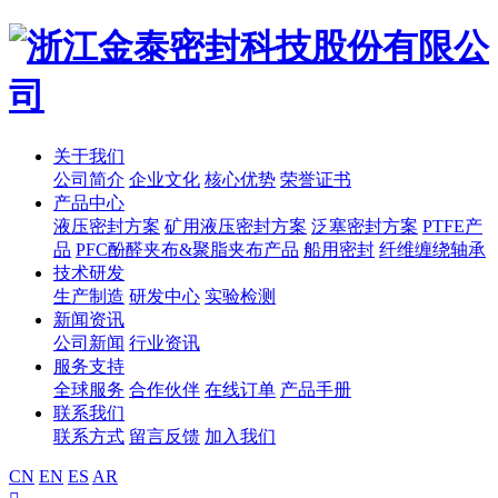
关于我们
公司简介
企业文化
核心优势
荣誉证书
产品中心
液压密封方案
矿用液压密封方案
泛塞密封方案
PTFE产
品
PFC酚醛夹布&聚脂夹布产品
船用密封
纤维缠绕轴承
技术研发
生产制造
研发中心
实验检测
新闻资讯
公司新闻
行业资讯
服务支持
全球服务
合作伙伴
在线订单
产品手册
联系我们
联系方式
留言反馈
加入我们
CN
EN
ES
AR