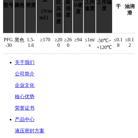
抗
曲
工作
工作温
型号
颜色
密度
D硬
干
油润
压
强
速度
度
（N/m
度
滑
强
度
m2）
度
PFG
1.5-
≥170
≥20
≥26
≥94
≤1m/
≤0.1
≤0.1
黑色
-50
℃~
-30
1.6
0
0
s
8
2
+120
℃
关于我们
公司简介
企业文化
核心优势
荣誉证书
产品中心
液压密封方案