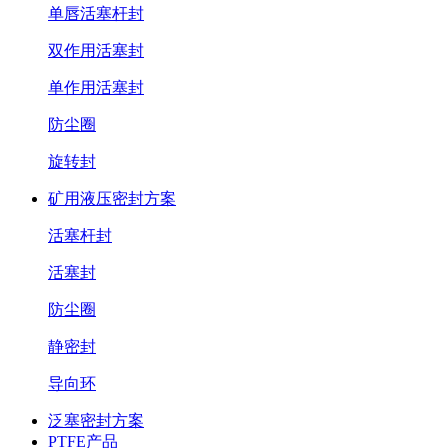
单唇活塞杆封
双作用活塞封
单作用活塞封
防尘圈
旋转封
矿用液压密封方案
活塞杆封
活塞封
防尘圈
静密封
导向环
泛塞密封方案
PTFE产品