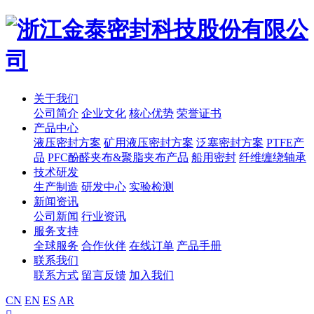
关于我们
公司简介
企业文化
核心优势
荣誉证书
产品中心
液压密封方案
矿用液压密封方案
泛塞密封方案
PTFE产
品
PFC酚醛夹布&聚脂夹布产品
船用密封
纤维缠绕轴承
技术研发
生产制造
研发中心
实验检测
新闻资讯
公司新闻
行业资讯
服务支持
全球服务
合作伙伴
在线订单
产品手册
联系我们
联系方式
留言反馈
加入我们
CN
EN
ES
AR